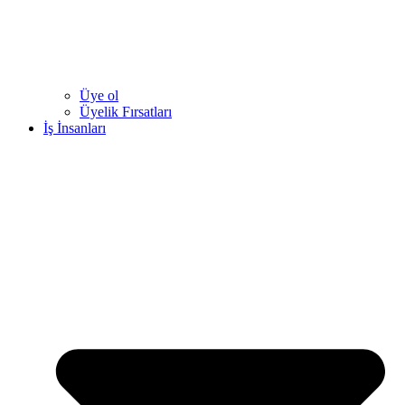
Üye ol
Üyelik Fırsatları
İş İnsanları