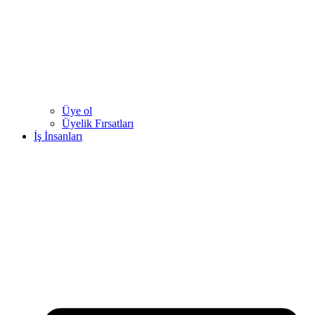
Üye ol
Üyelik Fırsatları
İş İnsanları