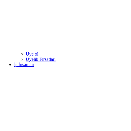
Üye ol
Üyelik Fırsatları
İş İnsanları