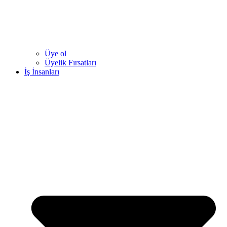
Üye ol
Üyelik Fırsatları
İş İnsanları