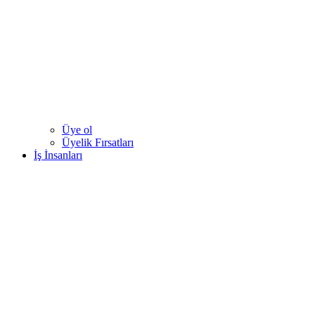
Üye ol
Üyelik Fırsatları
İş İnsanları