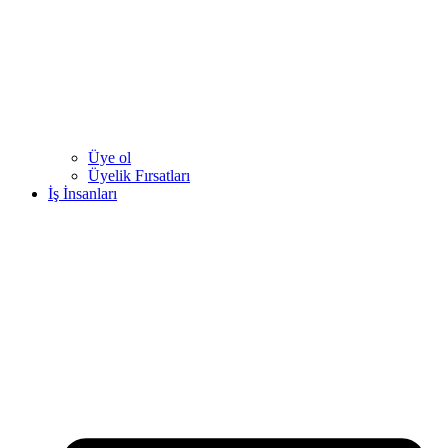
Üye ol
Üyelik Fırsatları
İş İnsanları