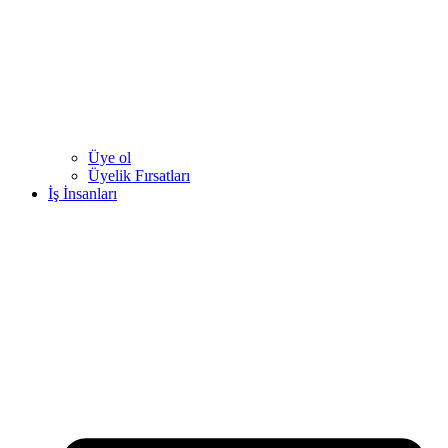
Üye ol
Üyelik Fırsatları
İş İnsanları