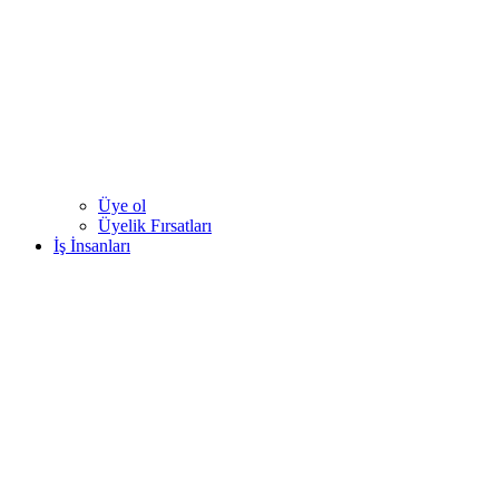
Üye ol
Üyelik Fırsatları
İş İnsanları