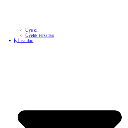
Üye ol
Üyelik Fırsatları
İş İnsanları