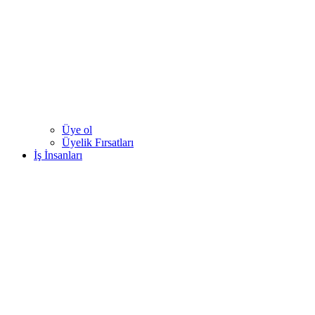
Üye ol
Üyelik Fırsatları
İş İnsanları