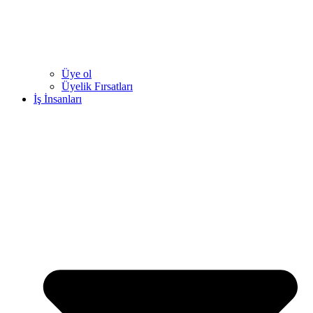
Üye ol
Üyelik Fırsatları
İş İnsanları