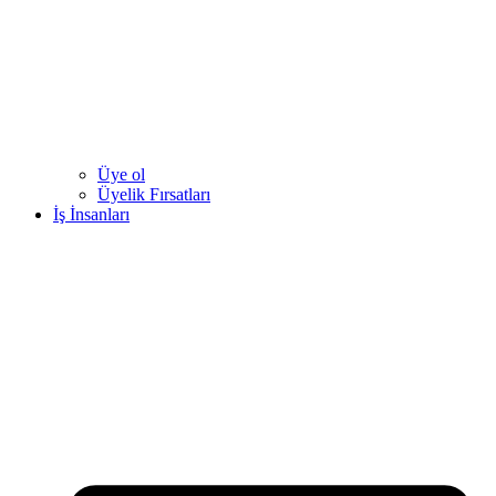
Üye ol
Üyelik Fırsatları
İş İnsanları