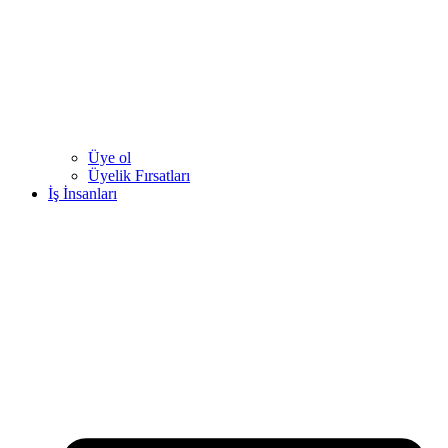
Üye ol
Üyelik Fırsatları
İş İnsanları