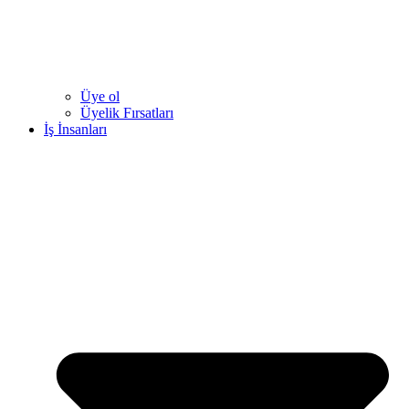
Üye ol
Üyelik Fırsatları
İş İnsanları