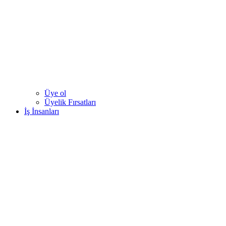
Üye ol
Üyelik Fırsatları
İş İnsanları