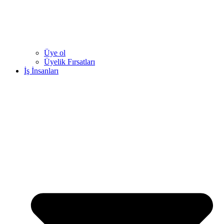
Üye ol
Üyelik Fırsatları
İş İnsanları