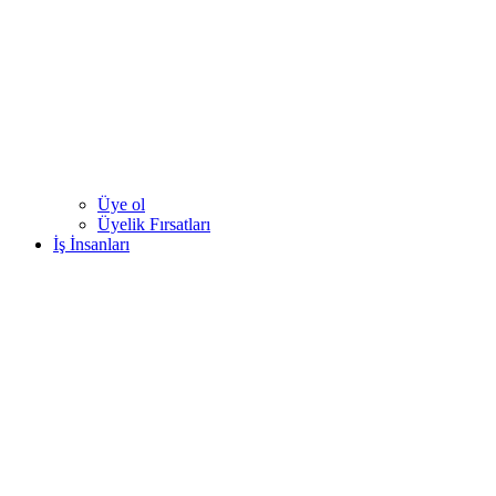
Üye ol
Üyelik Fırsatları
İş İnsanları