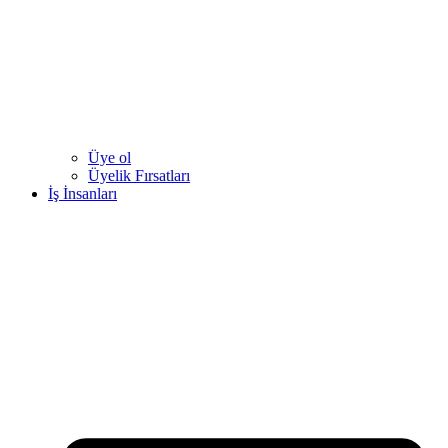
Üye ol
Üyelik Fırsatları
İş İnsanları