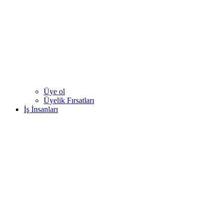
Üye ol
Üyelik Fırsatları
İş İnsanları