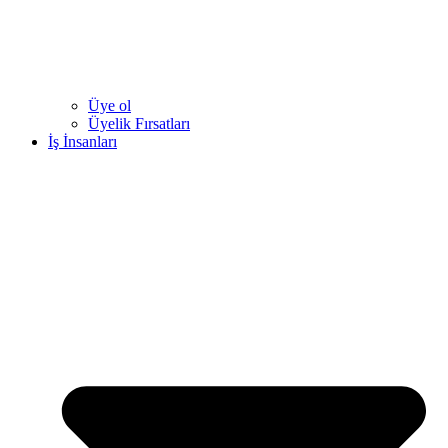
Üye ol
Üyelik Fırsatları
İş İnsanları