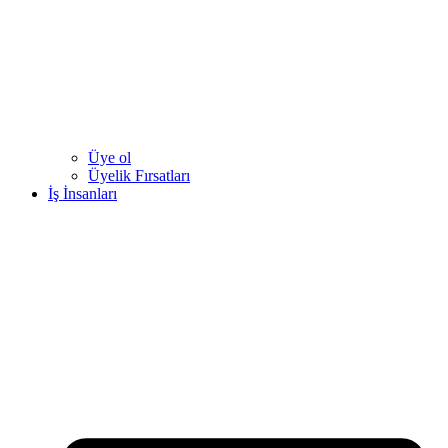
Üye ol
Üyelik Fırsatları
İş İnsanları