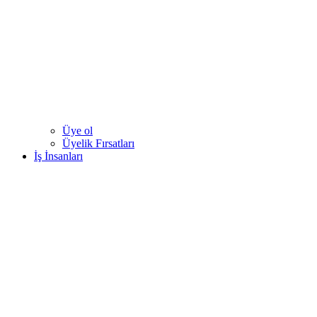
Üye ol
Üyelik Fırsatları
İş İnsanları