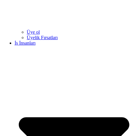
Üye ol
Üyelik Fırsatları
İş İnsanları