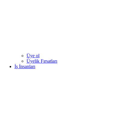
Üye ol
Üyelik Fırsatları
İş İnsanları