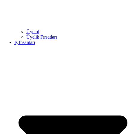
Üye ol
Üyelik Fırsatları
İş İnsanları