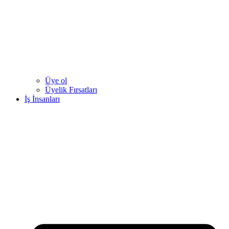
Üye ol
Üyelik Fırsatları
İş İnsanları