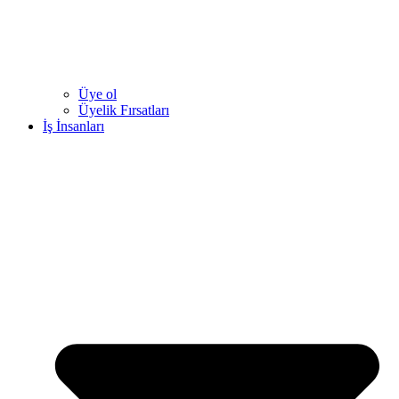
Üye ol
Üyelik Fırsatları
İş İnsanları