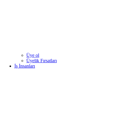
Üye ol
Üyelik Fırsatları
İş İnsanları