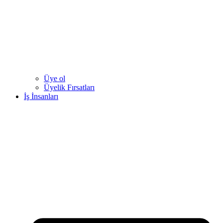
Üye ol
Üyelik Fırsatları
İş İnsanları