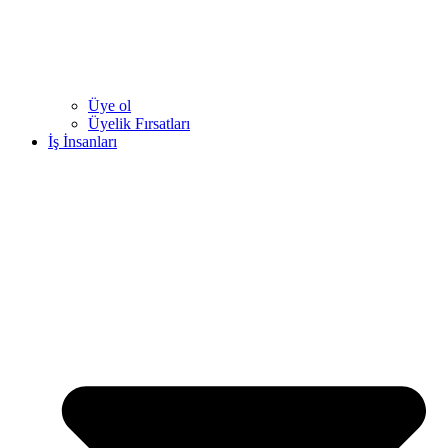
Üye ol
Üyelik Fırsatları
İş İnsanları