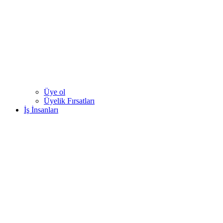
Üye ol
Üyelik Fırsatları
İş İnsanları