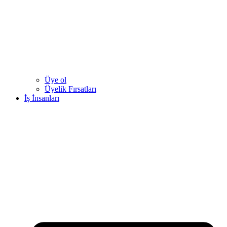
Üye ol
Üyelik Fırsatları
İş İnsanları