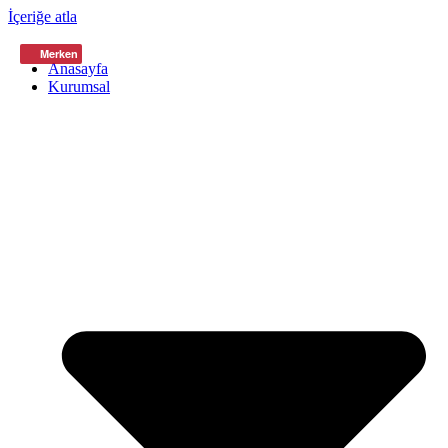
İçeriğe atla
Merken
Anasayfa
Kurumsal