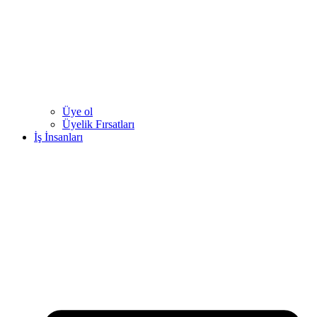
Üye ol
Üyelik Fırsatları
İş İnsanları