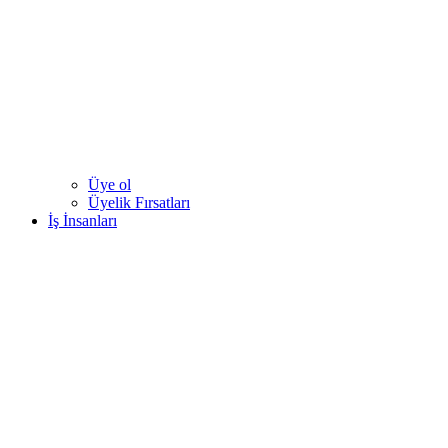
Üye ol
Üyelik Fırsatları
İş İnsanları