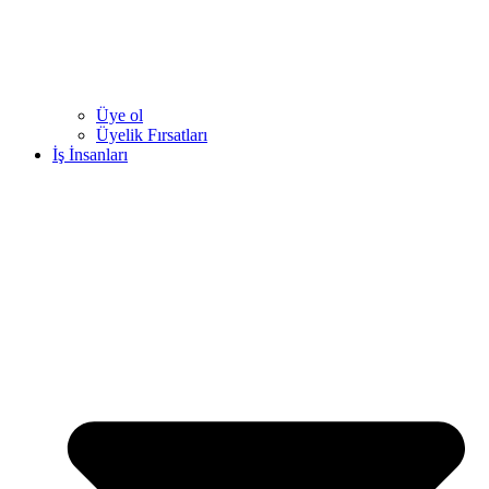
Üye ol
Üyelik Fırsatları
İş İnsanları