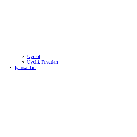
Üye ol
Üyelik Fırsatları
İş İnsanları