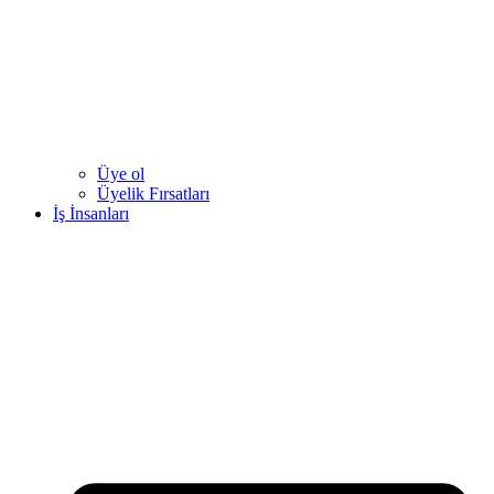
Üye ol
Üyelik Fırsatları
İş İnsanları