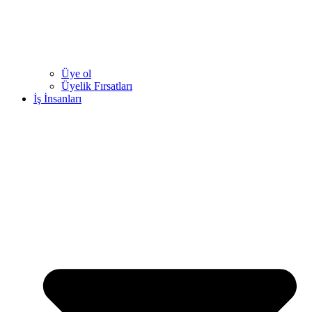
Üye ol
Üyelik Fırsatları
İş İnsanları