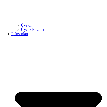
Üye ol
Üyelik Fırsatları
İş İnsanları