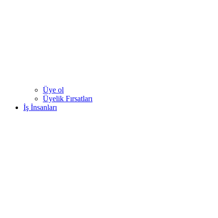
Üye ol
Üyelik Fırsatları
İş İnsanları