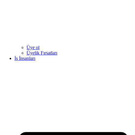
Üye ol
Üyelik Fırsatları
İş İnsanları