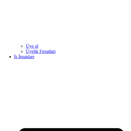
Üye ol
Üyelik Fırsatları
İş İnsanları