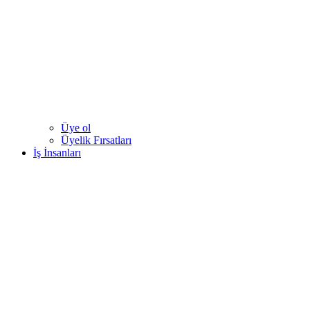
Üye ol
Üyelik Fırsatları
İş İnsanları