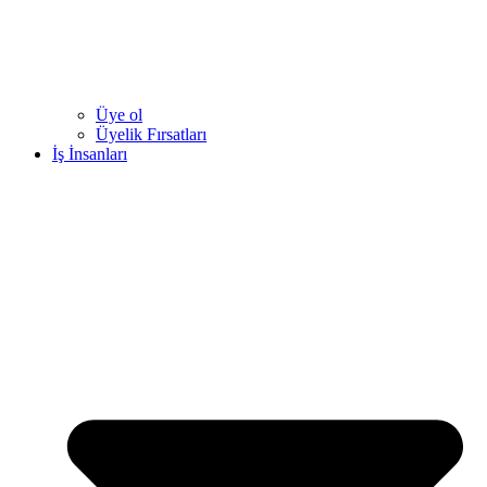
Üye ol
Üyelik Fırsatları
İş İnsanları