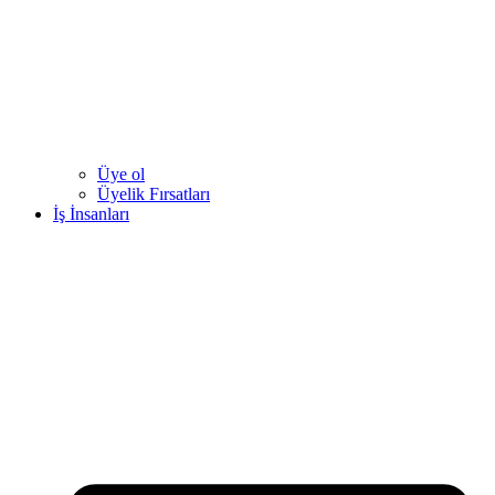
Üye ol
Üyelik Fırsatları
İş İnsanları