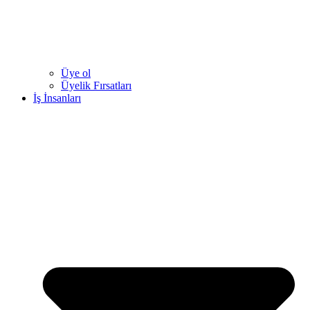
Üye ol
Üyelik Fırsatları
İş İnsanları