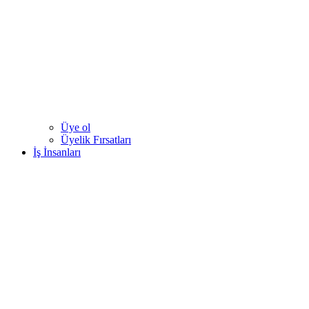
Üye ol
Üyelik Fırsatları
İş İnsanları