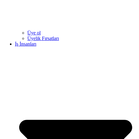
Üye ol
Üyelik Fırsatları
İş İnsanları