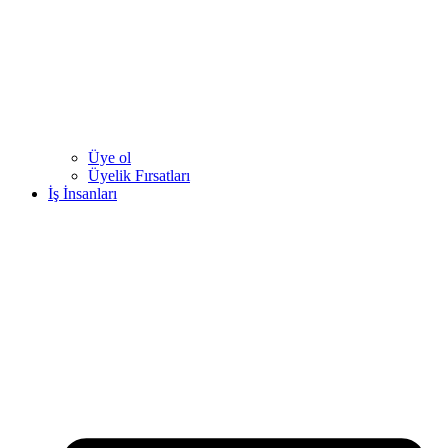
Üye ol
Üyelik Fırsatları
İş İnsanları