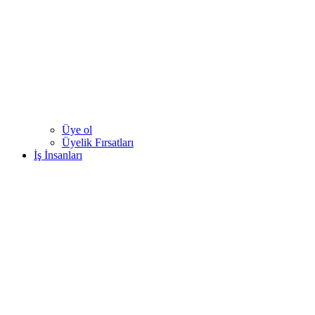
Üye ol
Üyelik Fırsatları
İş İnsanları