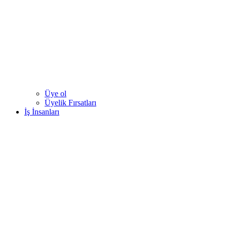
Üye ol
Üyelik Fırsatları
İş İnsanları