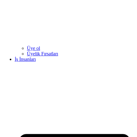
Üye ol
Üyelik Fırsatları
İş İnsanları